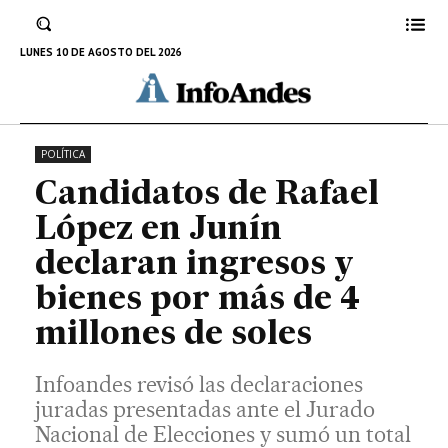
presentadas ante el Jurado Nacional de
Elecciones y sumó un total de 4 millones 054
LUNES 10 DE AGOSTO DEL 2026
mil 961.02 soles en bienes e ingresos.
22 DE ENERO DE 2026
POLÍTICA
Candidatos de Rafael
López en Junín
declaran ingresos y
bienes por más de 4
millones de soles
Infoandes revisó las declaraciones
juradas presentadas ante el Jurado
Nacional de Elecciones y sumó un total