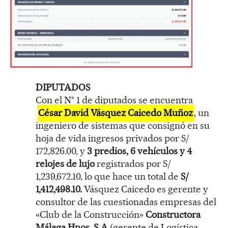
DIPUTADOS
Con el N° 1 de diputados se encuentra
César David Vásquez Caicedo Muñoz
, un
ingeniero de sistemas que consignó en su
hoja de vida ingresos privados por S/
172,826.00, y
3 predios, 6 vehículos y 4
relojes de lujo
registrados por S/
1,239,672.10, lo que hace un total de
S/
1,412,498.10.
Vásquez Caicedo es gerente y
consultor de las cuestionadas empresas del
«Club de la Construcción»
Constructora
Málaga Hnos. S.A
(gerente de Logística