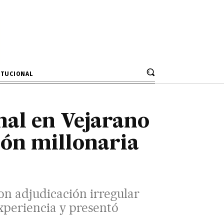
ción irregular de S/ 207 millones
ntó documentación falsa.
ITUCIONAL
nal en Vejarano
ión millonaria
on adjudicación irregular
xperiencia y presentó