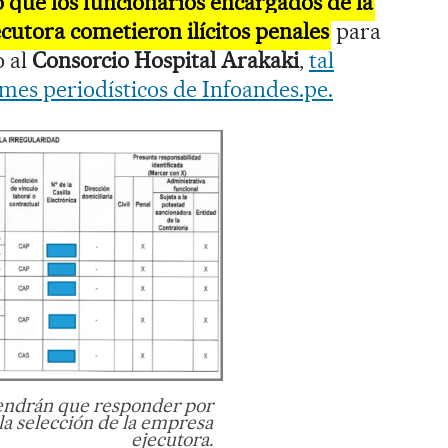
 que los funcionarios encargados de la
ecutora cometieron ilícitos penales
para
o al
Consorcio Hospital Arakaki
,
tal
rmes periodísticos de Infoandes.pe.
tendrán que responder por
la selección de la empresa
ejecutora.