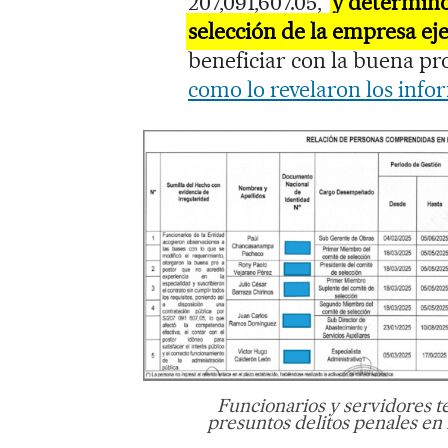
207,091,607.05,
y determinó
selección de la empresa ej
beneficiar con la buena pr
como lo revelaron los info
Funcionarios y servidores 
presuntos delitos penales en 