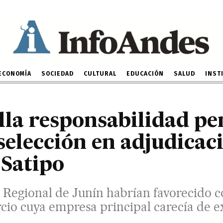
del hospital de Satipo
al de Junín habrían favorecido con adjudica
a principal carecía de experiencia y prese
17 DE NOVIEMBRE DE 2025
ECONOMÍA
SOCIEDAD
CULTURAL
EDUCACIÓN
SALUD
INST
lla responsabilidad pe
 selección en adjudicac
 Satipo
 Regional de Junín habrían favorecido c
rcio cuya empresa principal carecía de e