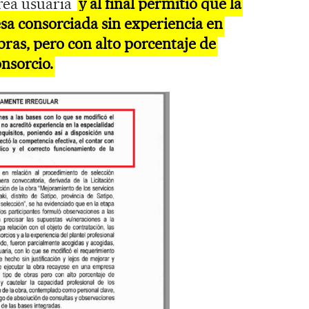
área usuaria
y al final permitió que la
sa consorciada sin experiencia en
bras, pero con alto porcentaje de
nsorcio.