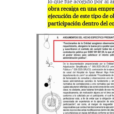
lo que fue acogido por al 
obra recaiga en una empre
ejecución de este tipo de o
participación dentro del co