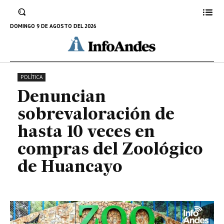
hasta 10 veces en compras del
Zoológico de Huancayo
DOMINGO 9 DE AGOSTO DEL 2026
21 DE ABRIL DE 2023
POLÍTICA
Denuncian
sobrevaloración de
hasta 10 veces en
compras del Zoológico
de Huancayo