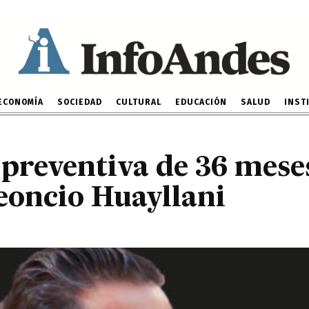
n preventiva de 36 mese
fianza de Leoncio Huayl
13 DE DICIEMBRE DE 2024
ECONOMÍA
SOCIEDAD
CULTURAL
EDUCACIÓN
SALUD
INST
 preventiva de 36 mes
eoncio Huayllani