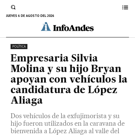
Dos vehículos de la exfujimorista y su hijo
fueron utilizados en la caravana de bienvenida
JUEVES 6 DE AGOSTO DEL 2026
a López Aliaga al valle del Mantaro.
24 DE ENERO DE 2026
POLÍTICA
Empresaria Silvia
Molina y su hijo Bryan
apoyan con vehículos la
candidatura de López
Aliaga
Dos vehículos de la exfujimorista y su
hijo fueron utilizados en la caravana de
bienvenida a López Aliaga al valle del