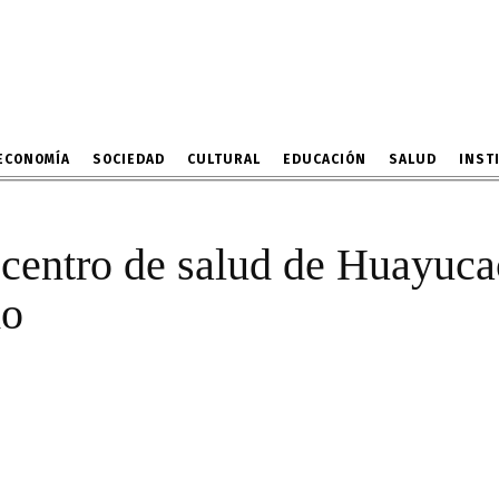
io del centro de salud 
zan fiesta con payaso in
16 DE FEBRERO DE 2024
ECONOMÍA
SOCIEDAD
CULTURAL
EDUCACIÓN
SALUD
INST
 centro de salud de Huayucac
do