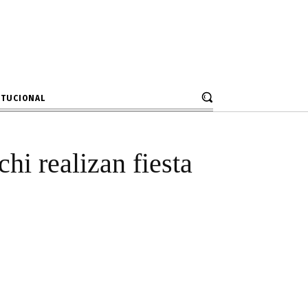
de Huayucachi
cluido
ITUCIONAL
hi realizan fiesta