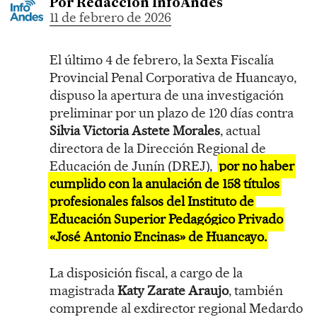
Por
Redacción InfoAndes
11 de febrero de 2026
El último 4 de febrero, la Sexta Fiscalía
Provincial Penal Corporativa de Huancayo,
dispuso la apertura de una investigación
preliminar por un plazo de 120 días contra
Silvia Victoria Astete Morales
, actual
directora de la Dirección Regional de
Educación de Junín (DREJ),
por no haber
cumplido con la anulación de 158 títulos
profesionales falsos del Instituto de
Educación Superior Pedagógico Privado
«José Antonio Encinas» de Huancayo.
La disposición fiscal, a cargo de la
magistrada
Katy Zarate Araujo
, también
comprende al exdirector regional Medardo