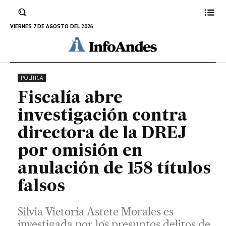
omisión de actos funcionales al no retirar 158
títulos docentes irregulares del sistema
VIERNES 7 DE AGOSTO DEL 2026
regional.
11 DE FEBRERO DE 2026
POLÍTICA
Fiscalía abre
investigación contra
directora de la DREJ
por omisión en
anulación de 158 títulos
falsos
Silvia Victoria Astete Morales es
investigada por los presuntos delitos de