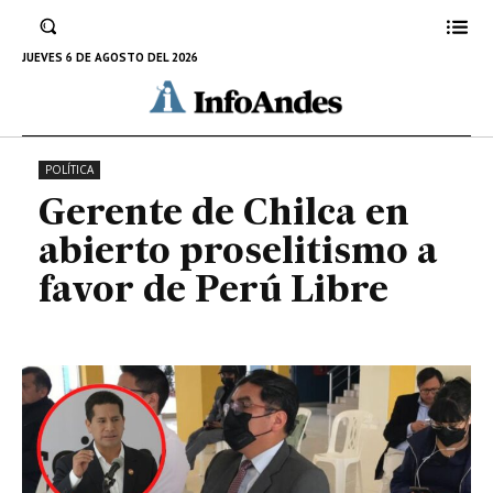
Gerente de Chilca en abierto
proselitismo a favor de Perú Libre
JUEVES 6 DE AGOSTO DEL 2026
16 DE SEPTIEMBRE DE 2022
POLÍTICA
Gerente de Chilca en
abierto proselitismo a
favor de Perú Libre