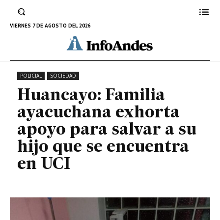
exhorta apoyo para salvar a su
hijo que se encuentra en UCI
VIERNES 7 DE AGOSTO DEL 2026
14 DE NOVIEMBRE DE 2022
POLICIAL
SOCIEDAD
Huancayo: Familia
ayacuchana exhorta
apoyo para salvar a su
hijo que se encuentra
en UCI