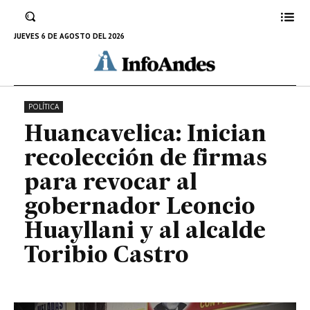
gobernador Leoncio Huayllani y
al alcalde Toribio Castro
JUEVES 6 DE AGOSTO DEL 2026
26 DE JULIO DE 2024
POLÍTICA
Huancavelica: Inician
recolección de firmas
para revocar al
gobernador Leoncio
Huayllani y al alcalde
Toribio Castro