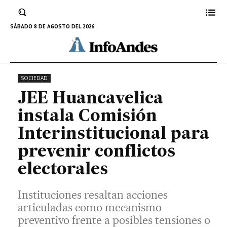
Instituciones resaltan acciones articuladas
como mecanismo preventivo frente a posibles
SÁBADO 8 DE AGOSTO DEL 2026
tensiones o riesgos de conflictividad.
4 DE DICIEMBRE DE 2025
SOCIEDAD
JEE Huancavelica
instala Comisión
Interinstitucional para
prevenir conflictos
electorales
Instituciones resaltan acciones
articuladas como mecanismo
preventivo frente a posibles tensiones o