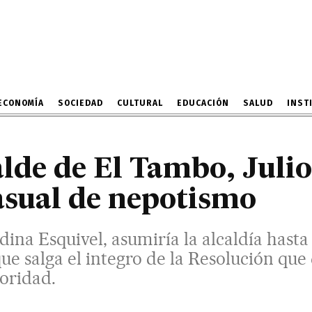
a, por la casual de nepo
 Esquivel, asumiría la alcaldía hasta compl
 de la Resolución que declara fundada la vac
18 DE MAYO DE 2026
ECONOMÍA
SOCIEDAD
CULTURAL
EDUCACIÓN
SALUD
INST
lde de El Tambo, Julio
casual de nepotismo
dina Esquivel, asumiría la alcaldía hast
ue salga el integro de la Resolución que
oridad.