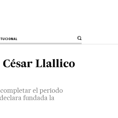
tismo
etar el periodo municipal. pero
ancia de la primera autoridad.
ITUCIONAL
 César Llallico
a completar el periodo
 declara fundada la