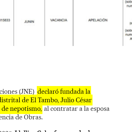
cciones (JNE)
declaró fundada la
distrital de El Tambo, Julio César
al de nepotismo,
al contratar a la esposa
encia de Obras.