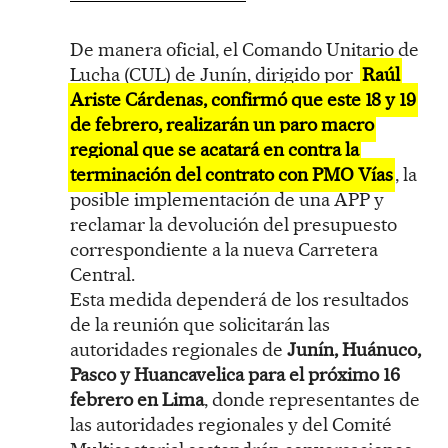
De manera oficial, el Comando Unitario de
Lucha (CUL) de Junín, dirigido por
Raúl
Ariste Cárdenas, confirmó que este 18 y 19
de febrero, realizarán un paro macro
regional que se acatará en contra la
terminación del contrato con PMO Vías
, la
posible implementación de una APP y
reclamar la devolución del presupuesto
correspondiente a la nueva Carretera
Central.
Esta medida dependerá de los resultados
de la reunión que solicitarán las
autoridades regionales de
Junín, Huánuco,
Pasco y Huancavelica para el próximo 16
febrero en Lima
, donde representantes de
las autoridades regionales y del Comité