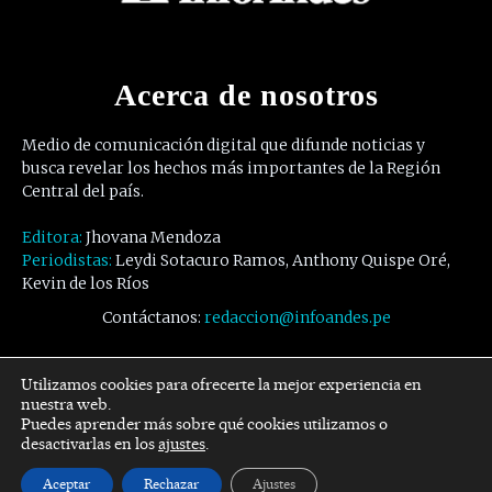
Acerca de nosotros
Medio de comunicación digital que difunde noticias y
busca revelar los hechos más importantes de la Región
Central del país.
Editora:
Jhovana Mendoza
Periodistas:
Leydi Sotacuro Ramos, Anthony Quispe Oré,
Kevin de los Ríos
Contáctanos:
redaccion@infoandes.pe
Síguenos
Utilizamos cookies para ofrecerte la mejor experiencia en
nuestra web.
Puedes aprender más sobre qué cookies utilizamos o
Facebook
Twitter
Youtube
desactivarlas en los
ajustes
.
Aceptar
Rechazar
Ajustes