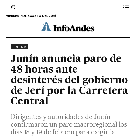
febrero para exigir la devolución del
presupuesto de la Nueva Carretera Central y
VIERNES 7 DE AGOSTO DEL 2026
rechazar su ejecución vía APP.
10 DE FEBRERO DE 2026
POLÍTICA
Junín anuncia paro de
48 horas ante
desinterés del gobierno
de Jerí por la Carretera
Central
Dirigentes y autoridades de Junín
confirmaron un paro macroregional los
días 18 y 19 de febrero para exigir la