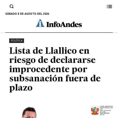
declararse improcedente por
subsanación fuera de plazo
SÁBADO 8 DE AGOSTO DEL 2026
24 DE JUNIO DE 2022
POLÍTICA
Lista de Llallico en
riesgo de declararse
improcedente por
subsanación fuera de
plazo