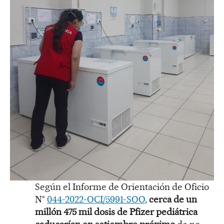
Según el Informe de Orientación de Oficio
N°
044-2022-OCI/5991-SOO
,
cerca de un
millón 475 mil dosis de Pfizer pediátrica