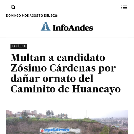
Cárdenas por dañar ornato del
Caminito de Huancayo
DOMINGO 9 DE AGOSTO DEL 2026
5 DE MARZO DE 2022
POLÍTICA
Multan a candidato
Zósimo Cárdenas por
dañar ornato del
Caminito de Huancayo