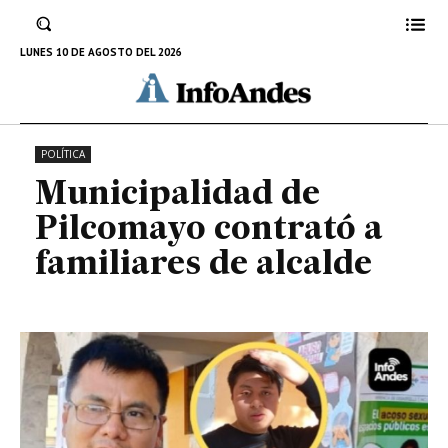
Municipalidad de Pilcomayo
contrató a familiares de alcalde
LUNES 10 DE AGOSTO DEL 2026
3 DE NOVIEMBRE DE 2024
POLÍTICA
Municipalidad de
Pilcomayo contrató a
familiares de alcalde