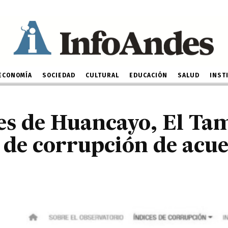
dices de corrupción de a
Contraloría
24 DE ENERO DE 2025
ECONOMÍA
SOCIEDAD
CULTURAL
EDUCACIÓN
SALUD
INST
s de Huancayo, El Tam
 de corrupción de acue