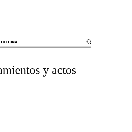
aqueos,
 en Huancayo
ITUCIONAL
amientos y actos