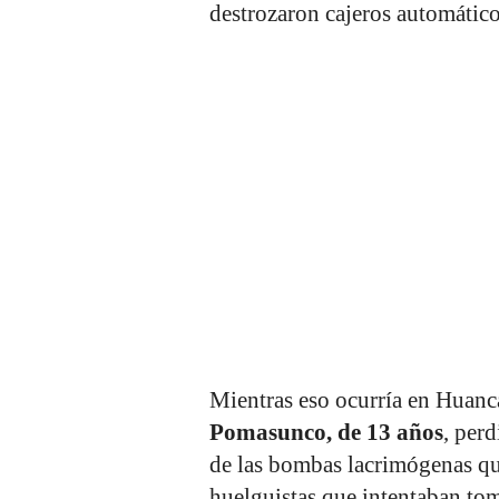
destrozaron cajeros automático
Mientras eso ocurría en Huanca
Pomasunco, de 13 años
, perd
de las bombas lacrimógenas que
huelguistas que intentaban tom