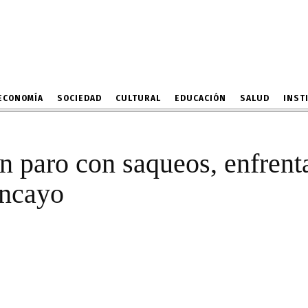
uerto más en paro con s
ntos y actos vandálicos
2 DE ABRIL DE 2022
ECONOMÍA
SOCIEDAD
CULTURAL
EDUCACIÓN
SALUD
INST
n paro con saqueos, enfrent
ancayo