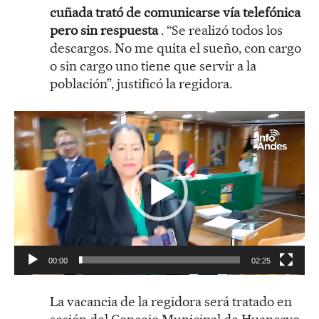
cuñada trató de comunicarse vía telefónica
pero sin respuesta
. “Se realizó todos los
descargos. No me quita el sueño, con cargo
o sin cargo uno tiene que servir a la
población”, justificó la regidora.
R
e
p
r
o
d
u
c
t
00:00
02:25
o
r
La vacancia de la regidora será tratado en
d