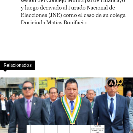
sesión del Concejo Municipal de Huancayo
e
y luego derivado al Jurado Nacional de
v
Elecciones (JNE) como el caso de su colega
í
Doricinda Matías Bonifacio.
d
e
o
Relacionados