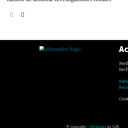
Ac
Medi
hech
Edit
Peri
Cont
© Copyright -
InfoAndes
by SZR