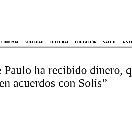
 sé que Paulo ha recibido
sés, Lazo, tienen acuerd
17 DE MARZO DE 2022
ECONOMÍA
SOCIEDAD
CULTURAL
EDUCACIÓN
SALUD
INST
 Paulo ha recibido dinero, 
en acuerdos con Solís”