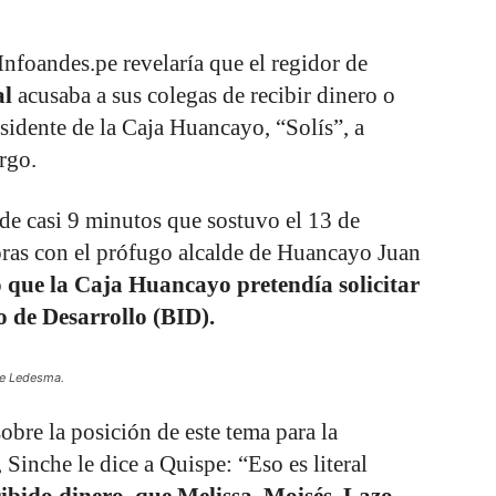
nfoandes.pe revelaría que el regidor de
al
acusaba a sus colegas de recibir dinero o
esidente de la Caja Huancayo, “Solís”, a
rgo.
de casi 9 minutos que sostuvo el 13 de
oras con el prófugo alcalde de Huancayo Juan
to que la Caja Huancayo pretendía solicitar
 de Desarrollo (BID).
pe Ledesma.
bre la posición de este tema para la
 Sinche le dice a Quispe: “Eso es literal
cibido dinero, que Melissa, Moisés, Lazo,