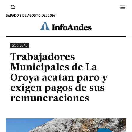
Oroya acatan paro y exigen pagos
de sus remuneraciones
SÁBADO 8 DE AGOSTO DEL 2026
28 DE AGOSTO DE 2024
SOCIEDAD
Trabajadores
Municipales de La
Oroya acatan paro y
exigen pagos de sus
remuneraciones