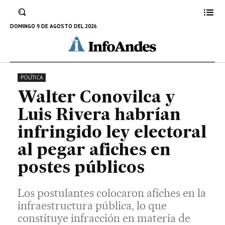
infraestructura pública, lo que constituye
infracción en materia de propaganda electoral,
DOMINGO 9 DE AGOSTO DEL 2026
prohibida en el reglamento del JNE.
9 DE FEBRERO DE 2026
POLÍTICA
Walter Conovilca y
Luis Rivera habrían
infringido ley electoral
al pegar afiches en
postes públicos
Los postulantes colocaron afiches en la
infraestructura pública, lo que
constituye infracción en materia de