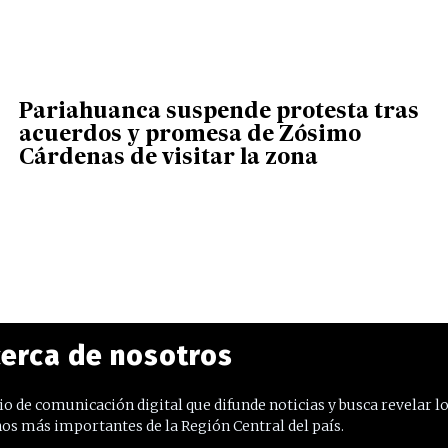
Pariahuanca suspende protesta tras
acuerdos y promesa de Zósimo
Cárdenas de visitar la zona
erca de nosotros
o de comunicación digital que difunde noticias y busca revelar l
os más importantes de la Región Central del país.