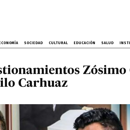
 cuestionamientos Zósi
respalda a Danilo Carhua
2 DE MAYO DE 2023
ECONOMÍA
SOCIEDAD
CULTURAL
EDUCACIÓN
SALUD
INST
estionamientos Zósimo
ilo Carhuaz