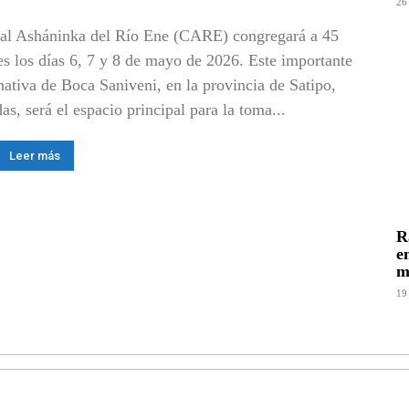
26
al Asháninka del Río Ene (CARE) congregará a 45
es los días 6, 7 y 8 de mayo de 2026. Este importante
nativa de Boca Saniveni, en la provincia de Satipo,
as, será el espacio principal para la toma...
Leer más
R
e
m
19