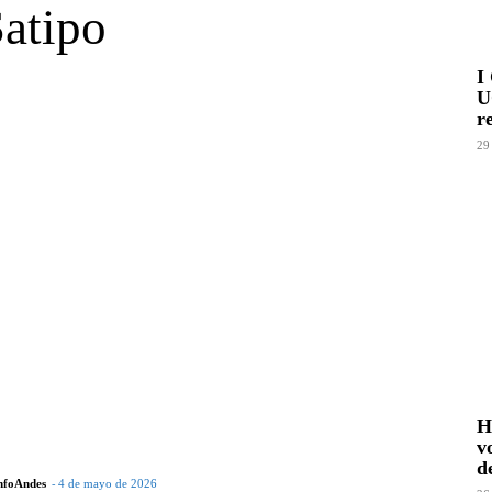
atipo
I
U
r
29
H
v
d
-
nfoAndes
4 de mayo de 2026