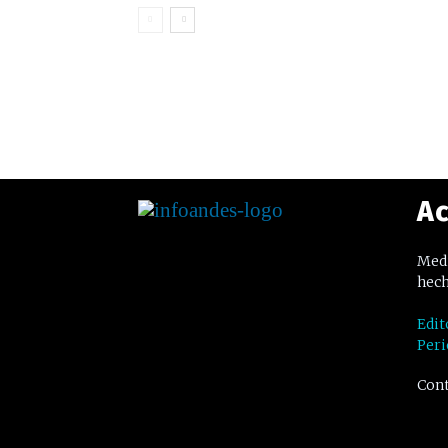
Ac
Medi
hech
Edit
Peri
Cont