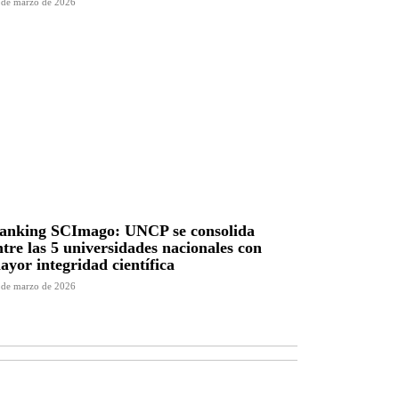
 de marzo de 2026
anking SCImago: UNCP se consolida
ntre las 5 universidades nacionales con
ayor integridad científica
 de marzo de 2026