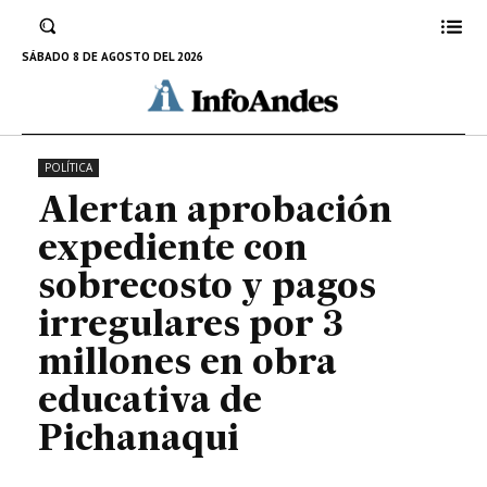
irregulares por 3 millones en
obra educativa de Pichanaqui
SÁBADO 8 DE AGOSTO DEL 2026
15 DE SEPTIEMBRE DE 2025
POLÍTICA
Alertan aprobación
expediente con
sobrecosto y pagos
irregulares por 3
millones en obra
educativa de
Pichanaqui