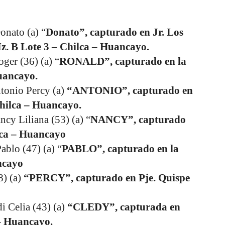
ato (a) “
Donato”, capturado en Jr. Los
Mz. B Lote 3 – Chilca – Huancayo.
r (36) (a) “
RONALD”, capturado en la
uancayo.
nio Percy (a)
“ANTONIO”, capturado en
hilca – Huancayo.
Liliana (53) (a) “
NANCY”, capturado
lca – Huancayo
o (47) (a) “
PABLO”, capturado en la
ncayo
) (a)
“PERCY”, capturado en Pje. Quispe
elia (43) (a)
“CLEDY”, capturada en
 – Huancayo.