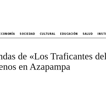
que se apropiarían de t
Azapampa
30 DE NOVIEMBRE DE 2022
ECONOMÍA
SOCIEDAD
CULTURAL
EDUCACIÓN
SALUD
INST
das de «Los Traficantes del
rrenos en Azapampa