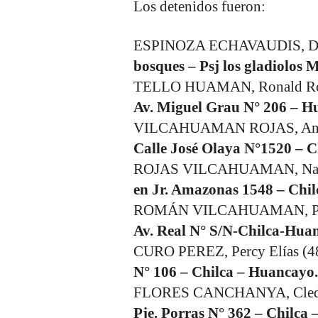
Los detenidos fueron:
ESPINOZA ECHAVAUDIS, Don
bosques – Psj los gladiolos 
TELLO HUAMAN, Ronald Roge
Av. Miguel Grau N° 206 – H
VILCAHUAMAN ROJAS, Anto
Calle José Olaya N°1520 – C
ROJAS VILCAHUAMAN, Nancy 
en Jr. Amazonas 1548 – Chi
ROMÁN VILCAHUAMAN, Pabl
Av. Real N° S/N-Chilca-Hua
CURO PEREZ, Percy Elías (48
N° 106 – Chilca – Huancayo.
FLORES CANCHANYA, Cledi C
Pje. Porras N° 362 – Chilca