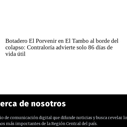
Botadero El Porvenir en El Tambo al borde del
colapso: Contraloría advierte solo 86 días de
vida útil
erca de nosotros
o de comunicación digital que difunde noticias y busca revelar l
os más importantes de la Región Central del país.