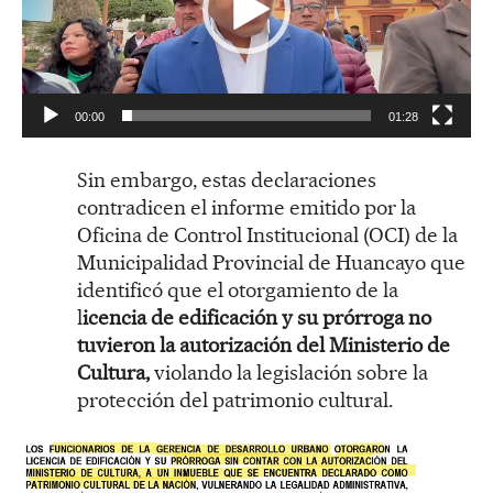
o
d
u
c
t
00:00
01:28
o
r
Sin embargo, estas declaraciones
d
contradicen el informe emitido por la
e
Oficina de Control Institucional (OCI) de la
v
Municipalidad Provincial de Huancayo que
í
identificó que el otorgamiento de la
d
l
icencia de edificación y su prórroga no
e
tuvieron la autorización del Ministerio de
o
Cultura,
violando la legislación sobre la
protección del patrimonio cultural.