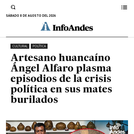
plasma episodios de la crisis
política en sus mates burilados
SÁBADO 8 DE AGOSTO DEL 2026
11 DE ABRIL DE 2023
CULTURAL
POLÍTICA
Artesano huancaíno
Ángel Alfaro plasma
episodios de la crisis
política en sus mates
burilados