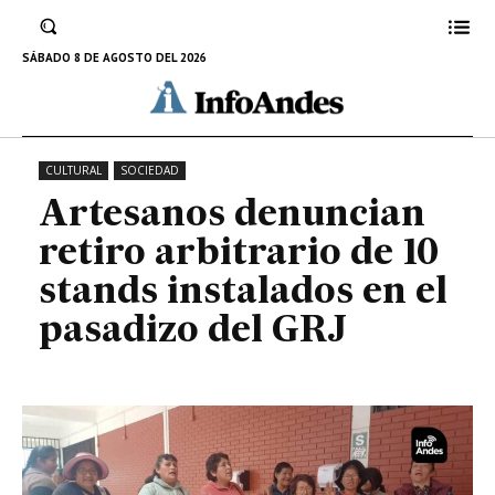
arbitrario de 10 stands
instalados en el pasadizo del GRJ
SÁBADO 8 DE AGOSTO DEL 2026
5 DE DICIEMBRE DE 2023
CULTURAL
SOCIEDAD
Artesanos denuncian
retiro arbitrario de 10
stands instalados en el
pasadizo del GRJ