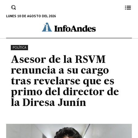
cargo tras revelarse que es primo
del director de la Diresa Junín
LUNES 10 DE AGOSTO DEL 2026
15 DE FEBRERO DE 2023
POLÍTICA
Asesor de la RSVM
renuncia a su cargo
tras revelarse que es
primo del director de
la Diresa Junín