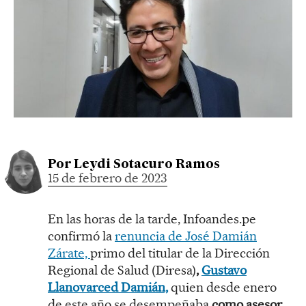
Por
Leydi Sotacuro Ramos
15 de febrero de 2023
En las horas de la tarde, Infoandes.pe
confirmó la
renuncia de José Damián
Zárate,
primo del titular de la Dirección
Regional de Salud (Diresa)
,
Gustavo
Llanovarced Damián,
quien desde enero
de este año se desempeñaba
como asesor