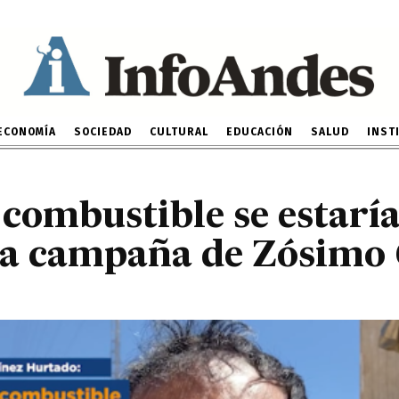
netas y combustible se e
ndo a campaña de Zósim
20 DE SEPTIEMBRE DE 2022
ECONOMÍA
SOCIEDAD
CULTURAL
EDUCACIÓN
SALUD
INST
combustible se estarí
 a campaña de Zósimo