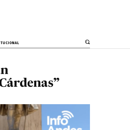
starían
o Cárdenas”
ITUCIONAL
an
 Cárdenas”