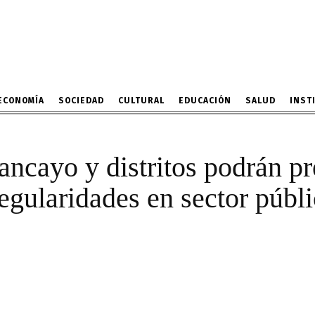
ertas sobre presuntas ir
en sector público
28 DE NOVIEMBRE DE 2022
ECONOMÍA
SOCIEDAD
CULTURAL
EDUCACIÓN
SALUD
INST
cayo y distritos podrán pre
regularidades en sector públ