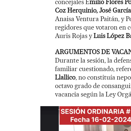
concejales E
milio Flores 
Coz Herquinio, José García
Anaisa Ventura Paitán, y P
regidores que votaron en c
Auris Rojas y
Luis López Ba
ARGUMENTOS DE VACA
Durante la sesión, la defen
familiar cuestionado, refe
Llallico
, no constituía nep
octavo grado de consanguin
vacancia según la Ley Org
R
e
p