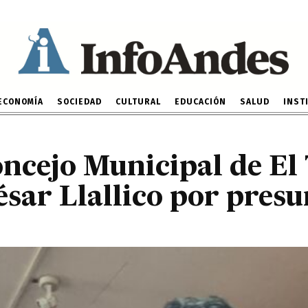
Concejo Municipal de El
 César Llallico por pres
1 DE SEPTIEMBRE DE 2025
ECONOMÍA
SOCIEDAD
CULTURAL
EDUCACIÓN
SALUD
INST
oncejo Municipal de El
César Llallico por pres