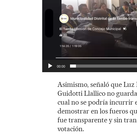
r
o
d
u
c
t
o
r
00:00
d
e
Asimismo, señaló que Luz 
v
Guidotti Llallico no guarda
í
cual no se podría incurrir 
d
demostrar en los fueros q
e
fue transparente y sin trans
o
votación.