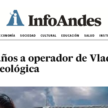
 años a operador de Vl
por falsedad ideológica
25 DE JULIO DE 2022
ECONOMÍA
SOCIEDAD
CULTURAL
EDUCACIÓN
SALUD
INST
años a operador de Vl
deológica