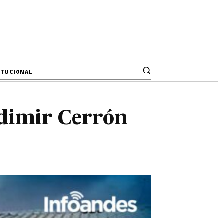
adimir Cerrón
ITUCIONAL
adimir Cerrón