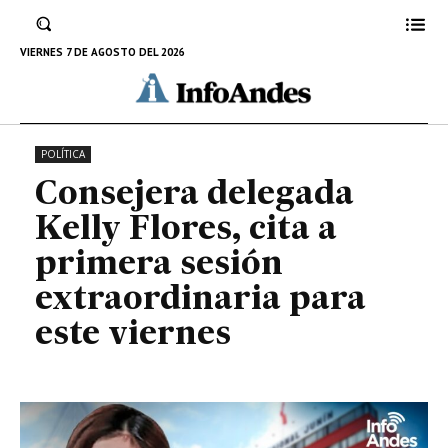
cita a primera sesión
extraordinaria para este viernes
VIERNES 7 DE AGOSTO DEL 2026
5 DE ENERO DE 2023
POLÍTICA
Consejera delegada
Kelly Flores, cita a
primera sesión
extraordinaria para
este viernes