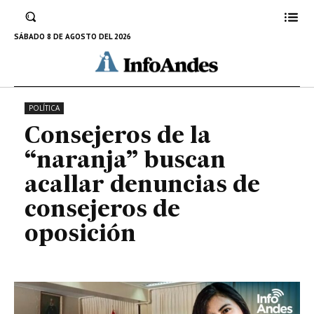
buscan acallar denuncias de
consejeros de oposición
SÁBADO 8 DE AGOSTO DEL 2026
27 DE ENERO DE 2023
POLÍTICA
Consejeros de la
“naranja” buscan
acallar denuncias de
consejeros de
oposición