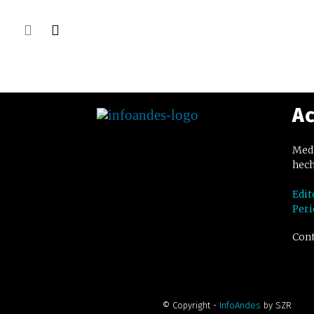
Ac
Medi
hech
Edit
Peri
Cont
© Copyright -
InfoAndes
by SZR