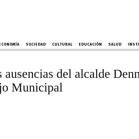
stantes ausencias del a
as sesiones de Concejo 
23 DE NOVIEMBRE DE 2023
ECONOMÍA
SOCIEDAD
CULTURAL
EDUCACIÓN
SALUD
INST
s ausencias del alcalde Den
jo Municipal