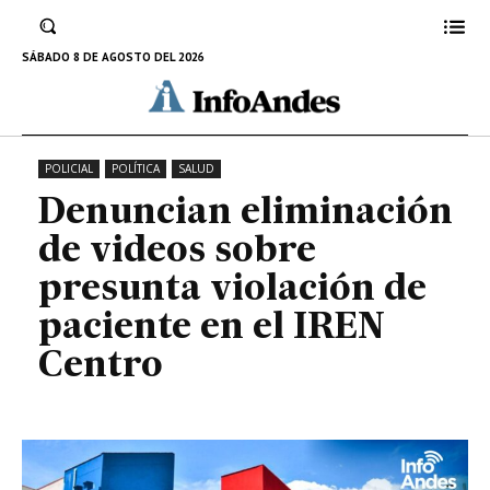
sobre presunta violación de
paciente en el IREN Centro
SÁBADO 8 DE AGOSTO DEL 2026
23 DE ENERO DE 2023
POLICIAL
POLÍTICA
SALUD
Denuncian eliminación
de videos sobre
presunta violación de
paciente en el IREN
Centro