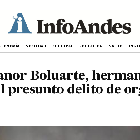
or el presunto delito de 
criminal
10 DE MAYO DE 2024
ECONOMÍA
SOCIEDAD
CULTURAL
EDUCACIÓN
SALUD
INST
canor Boluarte, herma
el presunto delito de o