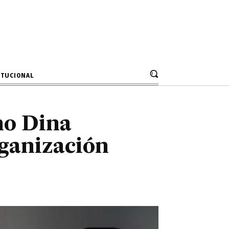
organización
ITUCIONAL
no Dina
rganización