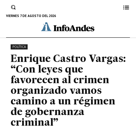
organizado vamos camino a un
régimen de gobernanza criminal”
VIERNES 7 DE AGOSTO DEL 2026
22 DE ENERO DE 2025
POLÍTICA
Enrique Castro Vargas:
“Con leyes que
favorecen al crimen
organizado vamos
camino a un régimen
de gobernanza
criminal”