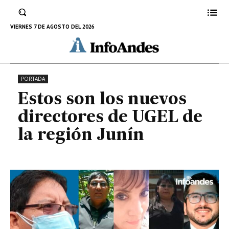
Estos son los nuevos directores
de UGEL de la región Junín
VIERNES 7 DE AGOSTO DEL 2026
10 DE MAYO DE 2022
PORTADA
Estos son los nuevos
directores de UGEL de
la región Junín