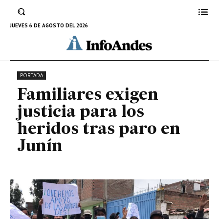
Familiares exigen justicia para los
heridos tras paro en Junín
JUEVES 6 DE AGOSTO DEL 2026
4 DE ABRIL DE 2022
PORTADA
Familiares exigen
justicia para los
heridos tras paro en
Junín