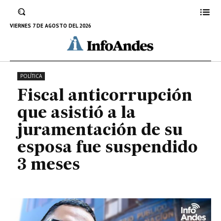
a la juramentación de su esposa
fue suspendido 3 meses
VIERNES 7 DE AGOSTO DEL 2026
9 DE ENERO DE 2023
POLÍTICA
Fiscal anticorrupción
que asistió a la
juramentación de su
esposa fue suspendido
3 meses