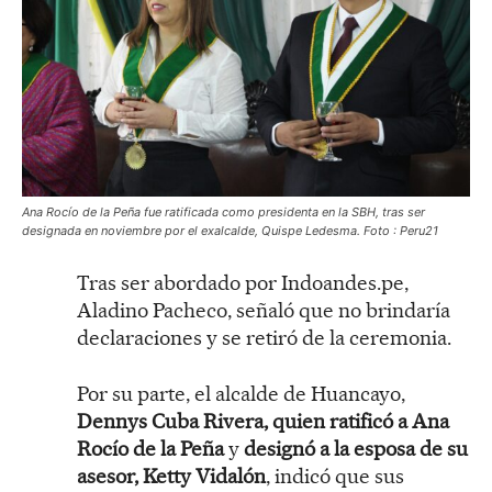
Ana Rocío de la Peña fue ratificada como presidenta en la SBH, tras ser
designada en noviembre por el exalcalde, Quispe Ledesma. Foto : Peru21
Tras ser abordado por Indoandes.pe,
Aladino Pacheco, señaló que no brindaría
declaraciones y se retiró de la ceremonia.
Por su parte, el alcalde de Huancayo,
Dennys Cuba Rivera, quien ratificó a Ana
Rocío de la Peña
y
designó a la esposa de su
asesor, Ketty Vidalón
, indicó que sus