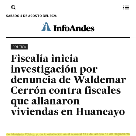
contra fiscales que allanaron
viviendas en Huancayo
SÁBADO 8 DE AGOSTO DEL 2026
25 DE NOVIEMBRE DE 2024
POLÍTICA
Fiscalía inicia
investigación por
denuncia de Waldemar
Cerrón contra fiscales
que allanaron
viviendas en Huancayo