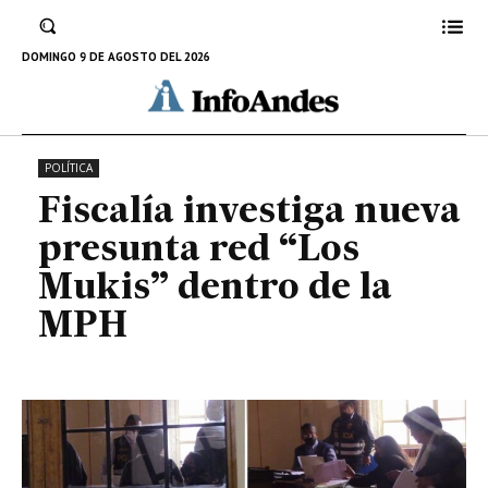
Fiscalía investiga nueva presunta
red “Los Mukis” dentro de la MPH
DOMINGO 9 DE AGOSTO DEL 2026
10 DE AGOSTO DE 2022
POLÍTICA
Fiscalía investiga nueva
presunta red “Los
Mukis” dentro de la
MPH