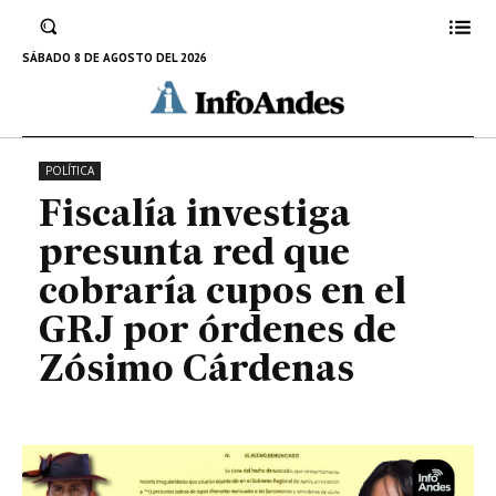
que cobraría cupos en el GRJ por
órdenes de Zósimo Cárdenas
SÁBADO 8 DE AGOSTO DEL 2026
5 DE AGOSTO DE 2025
POLÍTICA
Fiscalía investiga
presunta red que
cobraría cupos en el
GRJ por órdenes de
Zósimo Cárdenas