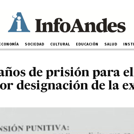
ide 2 años de prisión para
por designación de la ex
11 DE MARZO DE 2024
ECONOMÍA
SOCIEDAD
CULTURAL
EDUCACIÓN
SALUD
INST
 años de prisión para el
r designación de la e