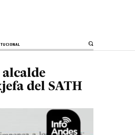
 el alcalde
jefa del SATH
ITUCIONAL
 alcalde
xjefa del SATH