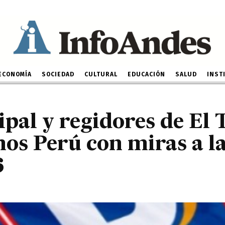
ú con miras a las próxi
2026
11 DE OCTUBRE DE 2024
ECONOMÍA
SOCIEDAD
CULTURAL
EDUCACIÓN
SALUD
INST
pal y regidores de El
mos Perú con miras a l
6