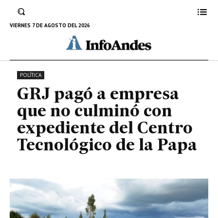
culminó con expediente del
Centro Tecnológico de la Papa
VIERNES 7 DE AGOSTO DEL 2026
24 DE NOVIEMBRE DE 2022
POLÍTICA
GRJ pagó a empresa
que no culminó con
expediente del Centro
Tecnológico de la Papa